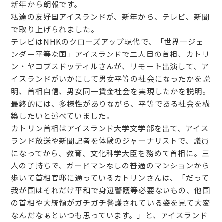
新年から朗報です。
私達の友好国アイスランドが、新年から、テレビ、新聞
で取り上げられました。
テレビはNHKのクローズアップ現代で、「世界一ジェ
ンダー平等な国」アイスランドで二人目の首相、カトリ
ン・ヤコブスドッティルさんが、リモート出演して、ア
イスランドがいかにして男女平等の社会になったかを説
明、首相自信、男女同一賃金社会を実現したかを説明。
最終的には、多様性がありながら、平等である社会を構
築したいと述べていました。
カトリン首相はアイスランド大学文学部を出て、アイス
ランド放送や新聞記者を体験のジャーナリストで、議員
になってから、教育、文化科学大臣を務めて首相に。三
人の子持ちで、ガードマンなしの普通のマンションから
歩いて首相官邸に通っているカトリンさんは、「だって
我が国はそれだけ平和で身辺警護等必要ないもの、他国
の首相や大統領がガチガチ警護されている姿を見て大変
なんだなぁといつも思っています。」と、アイスランド